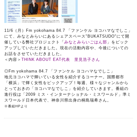
11/6（月）Fm yokohama 84.7 「ファンケル ヨコハマなでしこ」
にて、みなとみらいにあるシェアスペース"BUKATSUDO"にて開
催している弊社プロジェクト「
みなとみらいごはん部
」をピック
アップしていただきました。現在の活動内容や、今後についての
お話をさせていただきました。
＜内容＞
THINK ABOUT EAT代表 里見浩子さん
◎Fm yokohama 84.7 「ファンケル ヨコハマなでしこ」
地元ヨコハマで輝いている女性を紹介するコーナー。国際都市
「横浜」で輝く女性をピックアップ！毎週、様々なジャンルから
とっておきの「ヨコハマなでしこ」を紹介していきます。番組の
進行役は「2009 ミス・インターナショナル・ミスワールド」準ミ
スワールド日本代表で、神奈川県出身の桐島瑞希さん。
※番組HPより